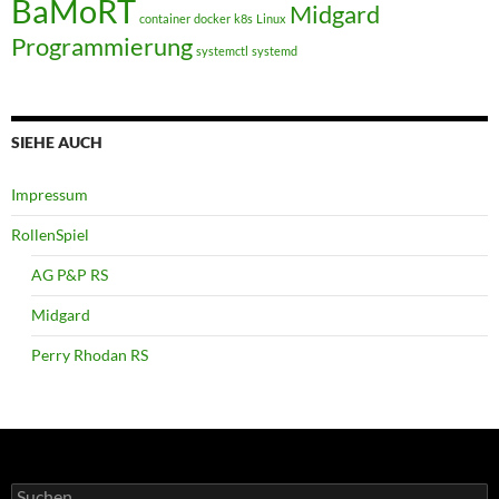
BaMoRT
Midgard
container
docker
k8s
Linux
Programmierung
systemctl
systemd
SIEHE AUCH
Impressum
RollenSpiel
AG P&P RS
Midgard
Perry Rhodan RS
Suchen