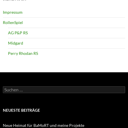
Impressum
RollenSpiel
AG P&P RS
Midgard
Perry Rhodan RS
Suchen
nach:
NEUESTE BEITRÄGE
Neue Heimat für BaMoRT und meine Projekte