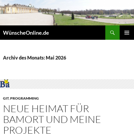
Zum
Inhalt
springen
Suchen
WünscheOnline.de
PRIMÄR
MENÜ
Archiv des Monats: Mai 2026
GIT
,
PROGRAMMING
NEUE HEIMAT FÜR
BAMORT UND MEINE
PROJEKTE