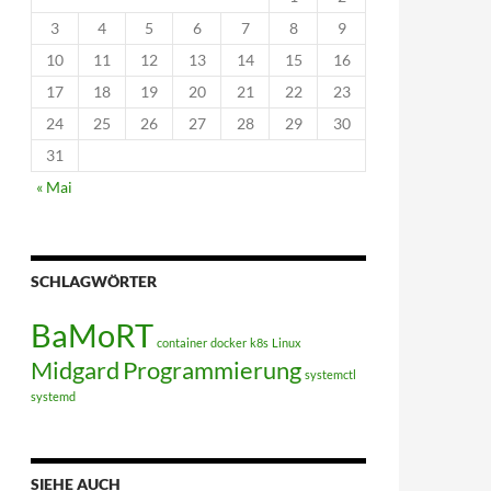
3
4
5
6
7
8
9
10
11
12
13
14
15
16
17
18
19
20
21
22
23
24
25
26
27
28
29
30
31
« Mai
SCHLAGWÖRTER
BaMoRT
container
docker
k8s
Linux
Midgard
Programmierung
systemctl
systemd
SIEHE AUCH