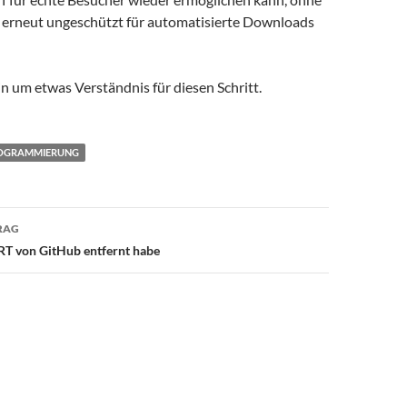
s erneut ungeschützt für automatisierte Downloads
hin um etwas Verständnis für diesen Schritt.
OGRAMMIERUNG
avigation
RAG
T von GitHub entfernt habe