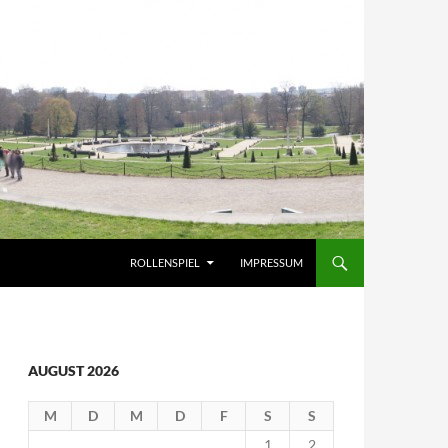
ROLLENSPIEL
IMPRESSUM
AUGUST 2026
M
D
M
D
F
S
S
1
2