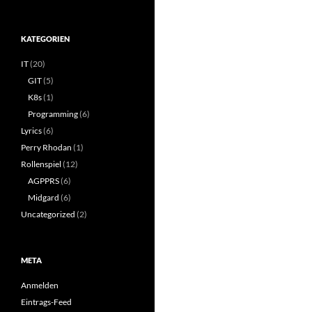
KATEGORIEN
IT
(20)
GIT
(5)
K8s
(1)
Programming
(6)
Lyrics
(6)
Perry Rhodan
(1)
Rollenspiel
(12)
AGPPRS
(6)
Midgard
(6)
Uncategorized
(2)
META
Anmelden
Eintrags-Feed