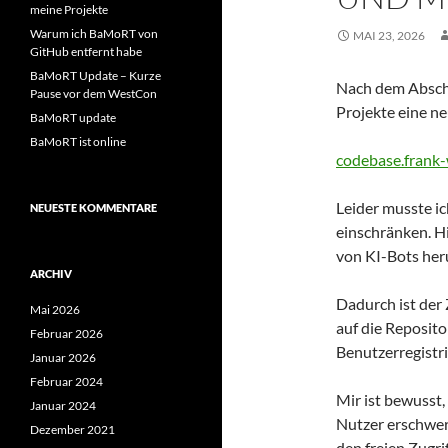
meine Projekte
Warum ich BaMoRT von
MAI 23, 2026
GitHub entfernt habe
BaMoRT Update – Kurze
Nach dem Absch
Pause vor dem WestCon
Projekte eine n
BaMoRT update
BaMoRT ist online
codebase.frank
Leider musste i
NEUESTE KOMMENTARE
einschränken. Hi
von KI-Bots her
ARCHIV
Dadurch ist de
Mai 2026
auf die Reposito
Februar 2026
Benutzerregistri
Januar 2026
Februar 2024
Mir ist bewusst
Januar 2024
Nutzer erschwert
Dezember 2021
den freien Zugri