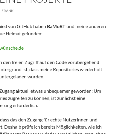
FRANK
ied von GitHub haben
BaMoRT
und meine anderen
eue Heimat gefunden:
-wünsche.de
ch den freien Zugriff auf den Code vorübergehend
ntergrund ist, dass meine Repositories wiederholt
untergeladen wurden.
r Zugang aktuell etwas unbequemer geworden: Um
ries zugreifen zu können, ist zunächst eine
erung erforderlich.
, dass das den Zugang für echte Nutzerinnen und
. Deshalb prüfe ich bereits Möglichkeiten, wie ich
ff für echte Besucher wieder ermöglichen kann, ohne