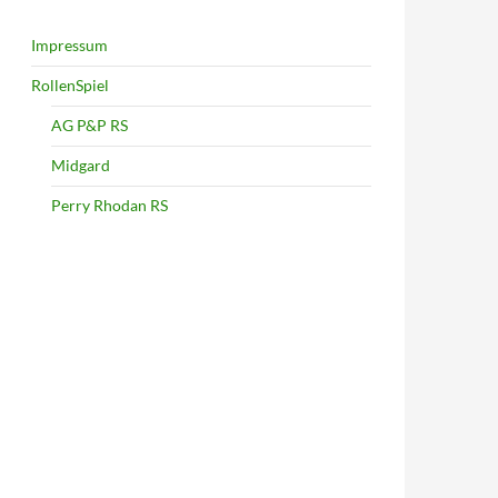
Impressum
RollenSpiel
AG P&P RS
Midgard
Perry Rhodan RS