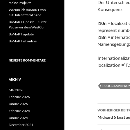
Der Unterschied 
meine Projekte
Konsequenz
Warum ich BaMoRT von
GitHub entfernt habe
BaMoRT Update – Kurze
l10n
= localizati
Pause vor dem WestCon
represent numbe
BaMoRT update
i18n
= internatio
BaMoRT ist online
Namensgebung:
Internationaliza
NEUESTE KOMMENTARE
localization =“l“
ARCHIV
PROGRAMMIERU
Mai 2026
Februar 2026
Januar 2026
Beitragsn
VORHERIGER BEIT
Februar 2024
Midgard 5 lässt a
Januar 2024
Dezember 2021