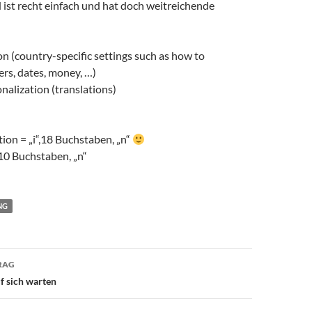
ist recht einfach und hat doch weitreichende
on (country-specific settings such as how to
rs, dates, money, …)
nalization (translations)
tion = „i“,18 Buchstaben, „n“
,10 Buchstaben, „n“
NG
avigation
RAG
uf sich warten