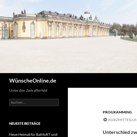
Zum
Inhalt
springen
Suchen
WünscheOnline.de
Unter den Zeitrafferfeld
Suchen
nach:
PROGRAMMING
KURZMITTEILU
NEUESTE BEITRÄGE
Unterschied zw
Neue Heimat für BaMoRT und