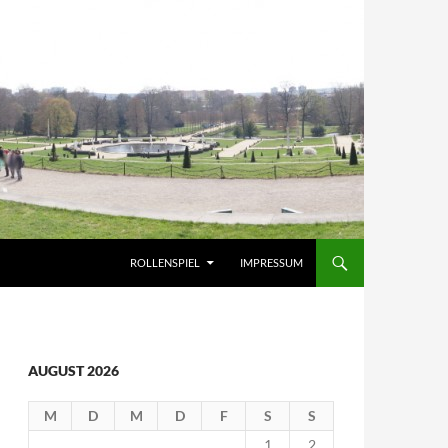
ROLLENSPIEL
IMPRESSUM
AUGUST 2026
M
D
M
D
F
S
S
1
2