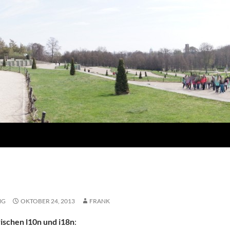
NG
OKTOBER 24, 2013
FRANK
ischen l10n und i18n
: