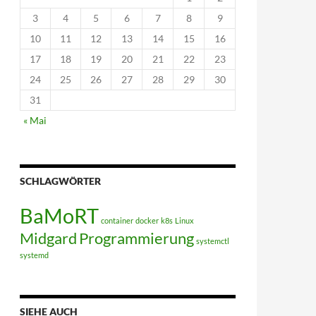
3
4
5
6
7
8
9
10
11
12
13
14
15
16
17
18
19
20
21
22
23
24
25
26
27
28
29
30
31
« Mai
SCHLAGWÖRTER
BaMoRT
container
docker
k8s
Linux
Midgard
Programmierung
systemctl
systemd
SIEHE AUCH