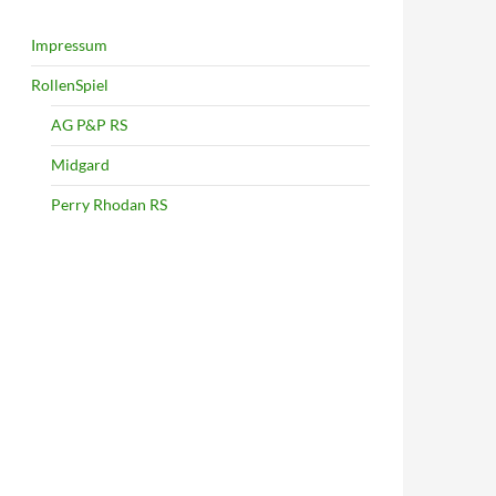
Impressum
RollenSpiel
AG P&P RS
Midgard
Perry Rhodan RS