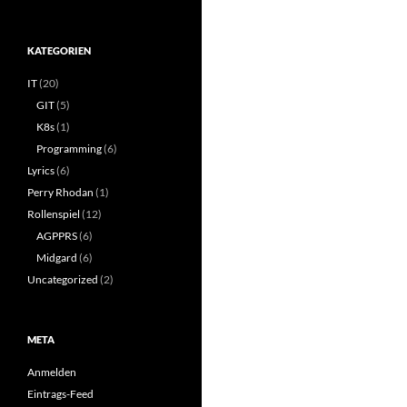
KATEGORIEN
IT
(20)
GIT
(5)
K8s
(1)
Programming
(6)
Lyrics
(6)
Perry Rhodan
(1)
Rollenspiel
(12)
AGPPRS
(6)
Midgard
(6)
Uncategorized
(2)
META
Anmelden
Eintrags-Feed