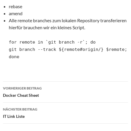
rebase
amend
Alle remote branches zum lokalen Repository transferieren
hierfür brauchen wir ein kleines Script.
for remote in `git branch -r`; do
git branch --track ${remote#origin/} $remote;
done
Beitragsnavigation
VORHERIGER BEITRAG
Docker Cheat Sheet
NÄCHSTER BEITRAG
IT Link Liste