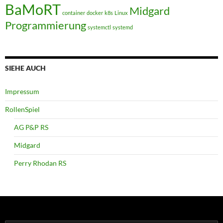
BaMoRT
Midgard
container
docker
k8s
Linux
Programmierung
systemctl
systemd
SIEHE AUCH
Impressum
RollenSpiel
AG P&P RS
Midgard
Perry Rhodan RS