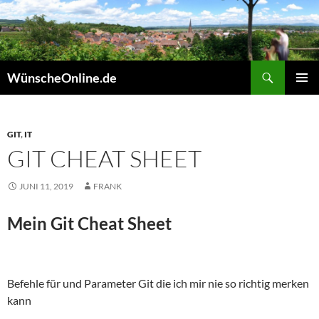
Zum
Inhalt
springen
Suchen
WünscheOnline.de
PRIMÄR
MENÜ
GIT
,
IT
GIT CHEAT SHEET
JUNI 11, 2019
FRANK
Mein Git Cheat Sheet
Befehle für und Parameter Git die ich mir nie so richtig merken
kann